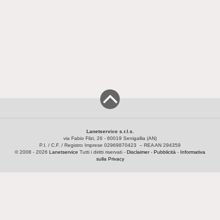
Lanetservice s.r.l.s.
via Fabio Filzi, 26 - 60019 Senigallia (AN)
P.I. / C.F. / Registro Imprese 02969870423 – REA AN 294359
© 2008 - 2026
Lanetservice
Tutti i diritti riservati -
Disclaimer
-
Pubblicità
-
Informativa
sulla Privacy