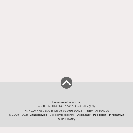
Lanetservice s.r.l.s.
via Fabio Filzi, 26 - 60019 Senigallia (AN)
P.I. / C.F. / Registro Imprese 02969870423 – REA AN 294359
© 2008 - 2026
Lanetservice
Tutti i diritti riservati -
Disclaimer
-
Pubblicità
-
Informativa
sulla Privacy