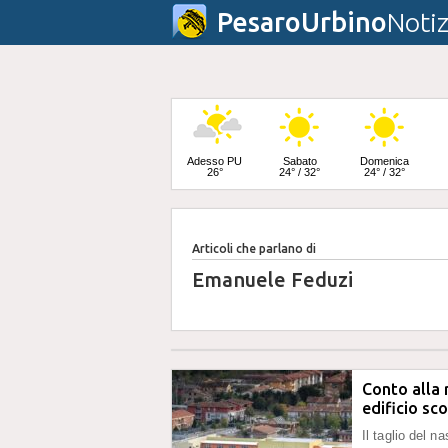
PesaroUrbino
Notiz
Adesso PU
Sabato
Domenica
26°
24° / 32°
24° / 32°
Articoli che parlano di
Lunedì
24° / 33°
Emanuele Feduzi
Conto alla 
edificio sc
Il taglio del n