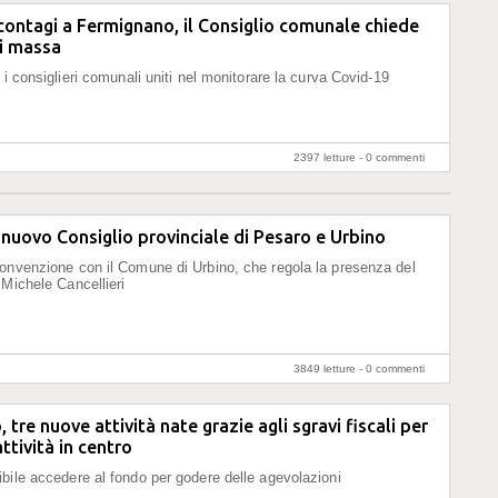
contagi a Fermignano, il Consiglio comunale chiede
di massa
 i consiglieri comunali uniti nel monitorare la curva Covid-19
2397 letture -
0 commenti
l nuovo Consiglio provinciale di Pesaro e Urbino
onvenzione con il Comune di Urbino, che regola la presenza del
 Michele Cancellieri
3849 letture -
0 commenti
tre nuove attività nate grazie agli sgravi fiscali per
attività in centro
bile accedere al fondo per godere delle agevolazioni