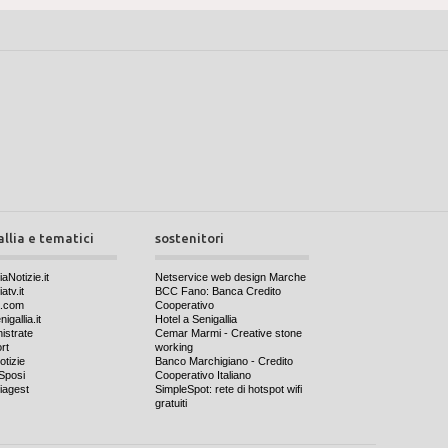
allia e tematici
sostenitori
iaNotizie.it
Netservice web design Marche
atv.it
BCC Fano: Banca Credito
a.com
Cooperativo
igallia.it
Hotel a Senigallia
nistrate
Cemar Marmi - Creative stone
rt
working
otizie
Banco Marchigiano - Credito
Sposi
Cooperativo Italiano
iagest
SimpleSpot: rete di hotspot wifi
gratuiti