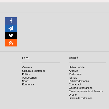
temi
utilità
Cronaca
Ultime notizie
Cultura e Spettacoli
Archivio
Politica
Redazione
Associazioni
Iscriviti
Sport
Pubbliredazionali
Economia
Contattaci
Gallerie fotografiche
Eventi in provincia di Pesaro-
Urbino
Scrivi alla redazione