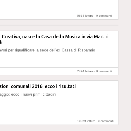
5684 letture -
0 commenti
Creativa, nasce la Casa della Musica in via Martiri
à
lavori per riqualificare la sede dell’ex Cassa di Risparmio
2424 letture -
0 commenti
zioni comunali 2016: ecco i risultati
ggio: ecco i nuovi primi cittadini
10269 letture -
0 commenti