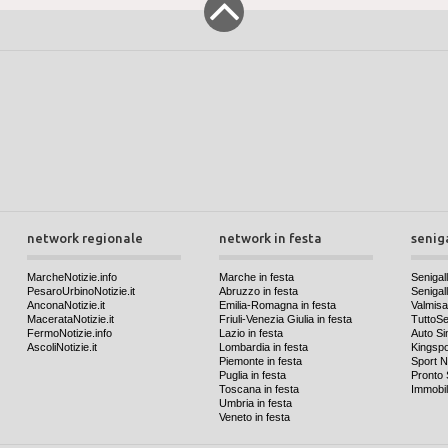
network regionale
network in festa
senig
MarcheNotizie.info
Marche in festa
Senigall
PesaroUrbinoNotizie.it
Abruzzo in festa
Senigalli
AnconaNotizie.it
Emilia-Romagna in festa
Valmis
MacerataNotizie.it
Friuli-Venezia Giulia in festa
TuttoSen
FermoNotizie.info
Lazio in festa
Auto Si
AscoliNotizie.it
Lombardia in festa
Kingspo
Piemonte in festa
Sport N
Puglia in festa
Pronto 
Toscana in festa
Immobil
Umbria in festa
Veneto in festa