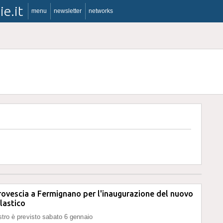
ie.it
menu
newsletter
networks
rovescia a Fermignano per l'inaugurazione del nuovo
olastico
astro è previsto sabato 6 gennaio