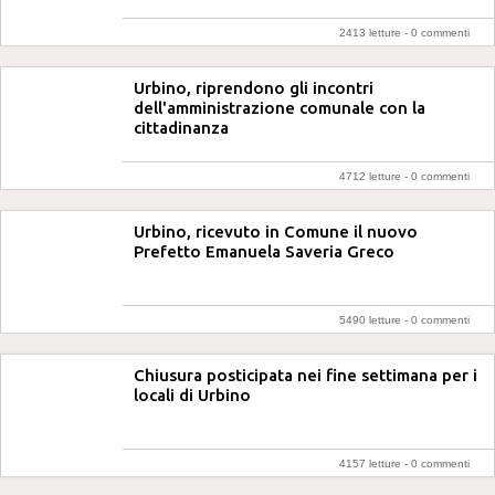
2413 letture -
0 commenti
Urbino, riprendono gli incontri
dell'amministrazione comunale con la
cittadinanza
4712 letture -
0 commenti
Urbino, ricevuto in Comune il nuovo
Prefetto Emanuela Saveria Greco
5490 letture -
0 commenti
Chiusura posticipata nei fine settimana per i
locali di Urbino
4157 letture -
0 commenti