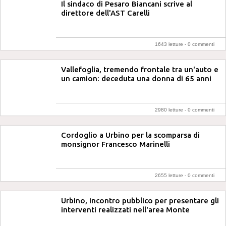
Il sindaco di Pesaro Biancani scrive al
direttore dell'AST Carelli
1643 letture -
0 commenti
Vallefoglia, tremendo frontale tra un'auto e
un camion: deceduta una donna di 65 anni
2980 letture -
0 commenti
Cordoglio a Urbino per la scomparsa di
monsignor Francesco Marinelli
2655 letture -
0 commenti
Urbino, incontro pubblico per presentare gli
interventi realizzati nell'area Monte