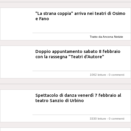
"La strana coppia" arriva nei teatri di Osimo
e Fano
Tratto da Ancona Notizie
Doppio appuntamento sabato 8 febbraio
con la rassegna "Teatri d'Autore"
1062 letture -
0 commenti
Spettacolo di danza venerdì 7 febbraio al
teatro Sanzio di Urbino
3330 letture -
0 commenti