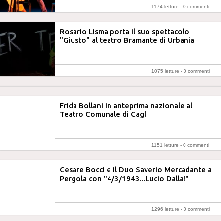
1174 letture -
0 commenti
Rosario Lisma porta il suo spettacolo
"Giusto" al teatro Bramante di Urbania
1075 letture -
0 commenti
Frida Bollani in anteprima nazionale al
Teatro Comunale di Cagli
1151 letture -
0 commenti
Cesare Bocci e il Duo Saverio Mercadante a
Pergola con "4/3/1943...Lucio Dalla!"
1296 letture -
0 commenti