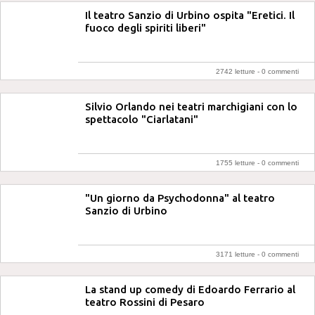
Il teatro Sanzio di Urbino ospita "Eretici. Il
fuoco degli spiriti liberi"
2742 letture -
0 commenti
Silvio Orlando nei teatri marchigiani con lo
spettacolo "Ciarlatani"
1755 letture -
0 commenti
"Un giorno da Psychodonna" al teatro
Sanzio di Urbino
3171 letture -
0 commenti
La stand up comedy di Edoardo Ferrario al
teatro Rossini di Pesaro