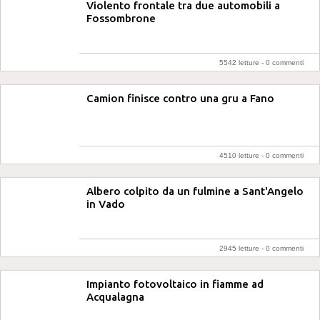
Violento frontale tra due automobili a
Fossombrone
5542 letture -
0 commenti
Camion finisce contro una gru a Fano
4510 letture -
0 commenti
Albero colpito da un fulmine a Sant'Angelo
in Vado
2945 letture -
0 commenti
Impianto fotovoltaico in fiamme ad
Acqualagna