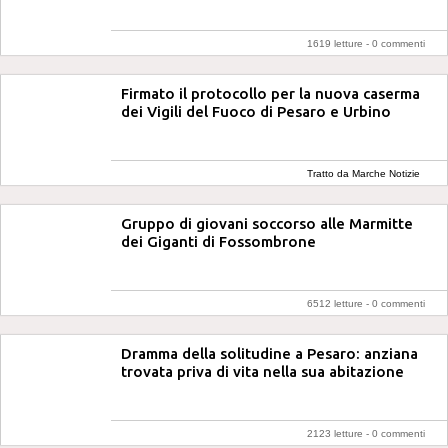
1619 letture -
0 commenti
Firmato il protocollo per la nuova caserma
dei Vigili del Fuoco di Pesaro e Urbino
Tratto da Marche Notizie
Gruppo di giovani soccorso alle Marmitte
dei Giganti di Fossombrone
6512 letture -
0 commenti
Dramma della solitudine a Pesaro: anziana
trovata priva di vita nella sua abitazione
2123 letture -
0 commenti