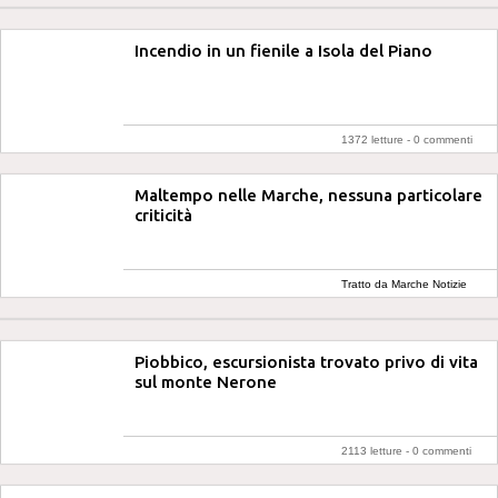
Incendio in un fienile a Isola del Piano
1372 letture -
0 commenti
Maltempo nelle Marche, nessuna particolare
criticità
Tratto da Marche Notizie
Piobbico, escursionista trovato privo di vita
sul monte Nerone
2113 letture -
0 commenti