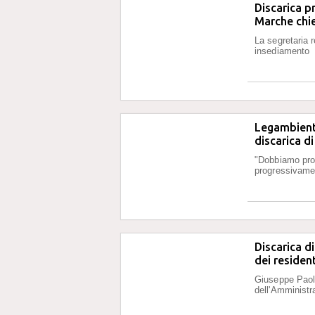
Discarica pr
Marche chi
La segretaria 
insediamento
Legambiente
discarica d
"Dobbiamo prog
progressivame
Discarica di
dei resident
Giuseppe Paoli
dell'Amministr