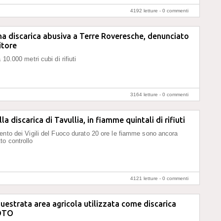
4192 letture -
0 commenti
a discarica abusiva a Terre Roveresche, denunciato
itore
 10.000 metri cubi di rifiuti
3164 letture -
0 commenti
la discarica di Tavullia, in fiamme quintali di rifiuti
ento dei Vigili del Fuoco durato 20 ore le fiamme sono ancora
o controllo
4121 letture -
0 commenti
uestrata area agricola utilizzata come discarica
FOTO