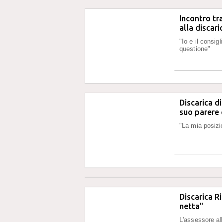
Incontro tra
alla discari
"Io e il consig
questione"
Discarica di
suo parere 
"La mia posizio
Discarica R
netta"
L'assessore al