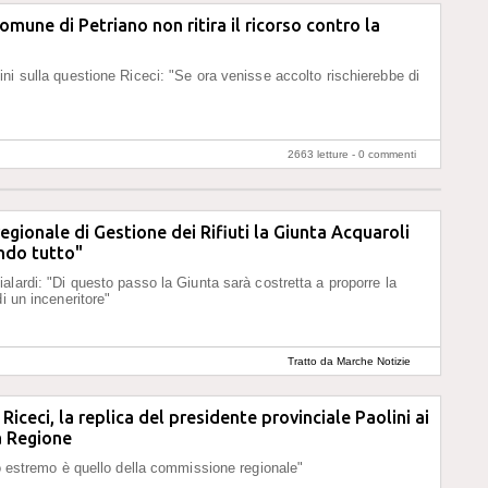
omune di Petriano non ritira il ricorso contro la
ni sulla questione Riceci: "Se ora venisse accolto rischierebbe di
"
2663 letture -
0 commenti
regionale di Gestione dei Rifiuti la Giunta Acquaroli
ndo tutto"
alardi: "Di questo passo la Giunta sarà costretta a proporre la
i un inceneritore"
Tratto da Marche Notizie
 Riceci, la replica del presidente provinciale Paolini ai
la Regione
do estremo è quello della commissione regionale"