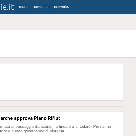
ie.it
menu
newsletter
networks
arche approva Piano Rifiuti
ontata al passaggio da economia lineare a circolare. Previsti un
atore e nuova governance di sistema