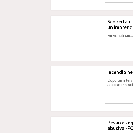
Scoperta un
un imprend
Rinvenuti circa
Incendio nel
Dopo un interv
accese ma sott
Pesaro: seq
abusiva -