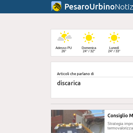
PesaroUrbino
Notiz
Adesso PU
Domenica
Lunedì
26°
24° / 32°
24° / 33°
Articoli che parlano di
Martedì
25° / 33°
discarica
Consiglio M
Strategia impr
termovalorizz