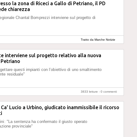
esso la zona di Riceci a Gallo di Petriano, il PD
ede chiarezza
regionale Chantal Bomprezzi interviene sul progetto di
Tratto da Marche Notizie
 interviene sul progetto relativo alla nuova
i Petriano
ettare questi impianti con l’obiettivo di uno smaltimento
nte residuale"
3833 letture -
0 commenti
 Ca' Lucio a Urbino, giudicato inammissibile il ricorso
i
ni: "La sentenza ha confermato il giusto operato
azione provinciale"