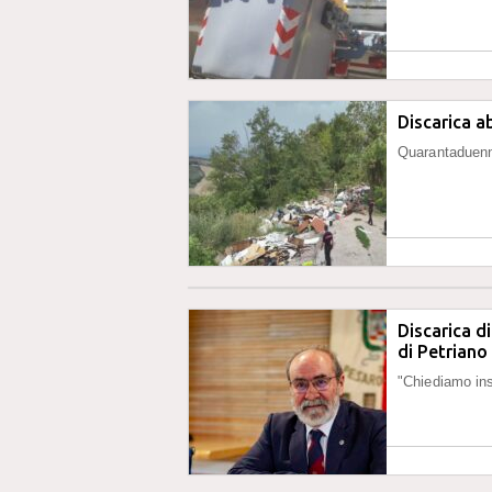
Discarica ab
Quarantaduenne
Discarica d
di Petriano
"Chiediamo ins