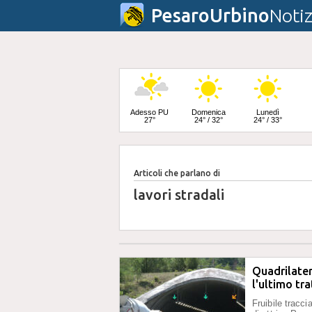
PesaroUrbino
Notiz
Adesso PU
Domenica
Lunedì
27°
24° / 32°
24° / 33°
Articoli che parlano di
Martedì
24° / 33°
lavori stradali
Quadrilater
l'ultimo tr
Fruibile tracc