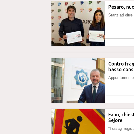
Pesaro, nuo
Stanziati oltre
Contro fragi
basso cons
Appuntamento a
Fano, chies
Sejore
"I disagi regist