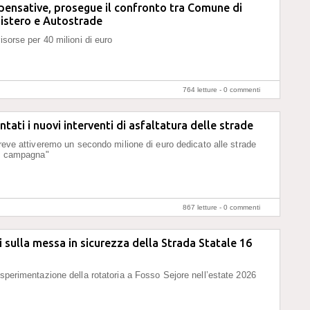
ensative, prosegue il confronto tra Comune di
istero e Autostrade
isorse per 40 milioni di euro
764 letture -
0 commenti
ntati i nuovi interventi di asfaltatura delle strade
 breve attiveremo un secondo milione di euro dedicato alle strade
di campagna"
867 letture -
0 commenti
i sulla messa in sicurezza della Strada Statale 16
 sperimentazione della rotatoria a Fosso Sejore nell’estate 2026