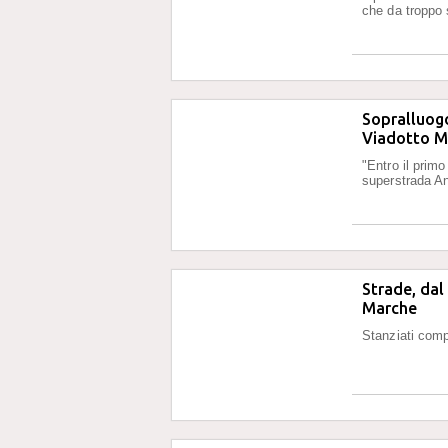
che da troppo 
Sopralluogo
Viadotto Ma
"Entro il prim
superstrada A
Strade, dal
Marche
Stanziati comp