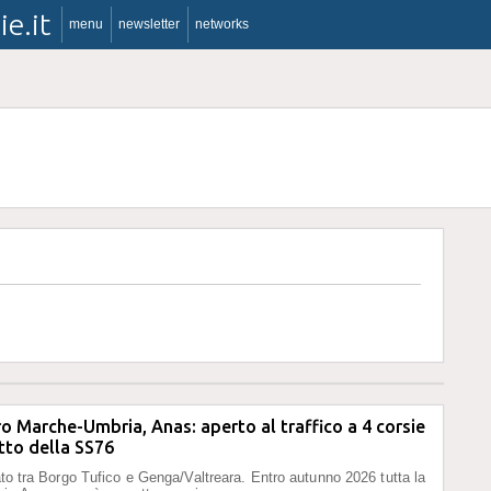
ie.it
menu
newsletter
networks
o Marche-Umbria, Anas: aperto al traffico a 4 corsie
atto della SS76
iato tra Borgo Tufico e Genga/Valtreara. Entro autunno 2026 tutta la