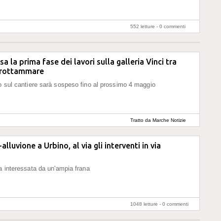
552 letture -
0 commenti
a la prima fase dei lavori sulla galleria Vinci tra
Grottammare
o sul cantiere sarà sospeso fino al prossimo 4 maggio
Tratto da Marche Notizie
alluvione a Urbino, al via gli interventi in via
ta interessata da un'ampia frana
1048 letture -
0 commenti