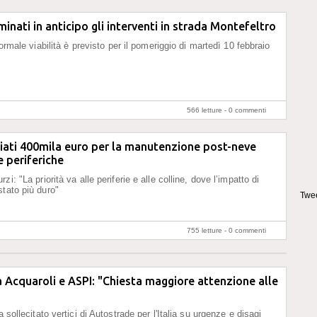
minati in anticipo gli interventi in strada Montefeltro
 normale viabilità è previsto per il pomeriggio di martedì 10 febbraio
566 letture -
0 commenti
iati 400mila euro per la manutenzione post-neve
e periferiche
zi: "La priorità va alle periferie e alle colline, dove l’impatto di
stato più duro"
Twee
755 letture -
0 commenti
a Acquaroli e ASPI: "Chiesta maggiore attenzione alle
a sollecitato vertici di Autostrade per l'Italia su urgenze e disagi