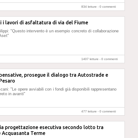
834 letture -
0 commenti
i i lavori di asfaltatura di via del Fiume
filippi: "Questo intervento è un esempio concreto di collaborazione
Aset"
1407 letture -
0 commenti
nsative, prosegue il dialogo tra Autostrade e
Pesaro
cani: "Le opere avviabili con i fondi già disponibili rappresentano
eto in avanti"
477 letture -
0 commenti
 via progettazione esecutiva secondo lotto tra
 e Acquasanta Terme