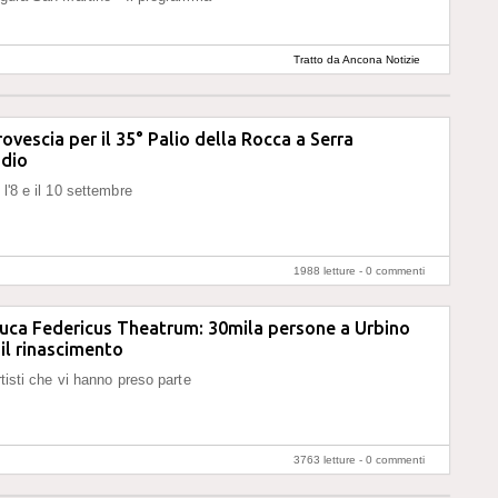
Tratto da Ancona Notizie
rovescia per il 35° Palio della Rocca a Serra
dio
 l'8 e il 10 settembre
1988 letture -
0 commenti
Duca Federicus Theatrum: 30mila persone a Urbino
 il rinascimento
rtisti che vi hanno preso parte
3763 letture -
0 commenti