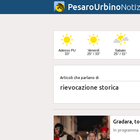
PesaroUrbino
Notiz
Adesso PU
Venerdì
Sabato
33°
25° / 33°
25° / 31°
Articoli che parlano di
Domenica
24° / 32°
rievocazione storica
Gradara, to
In programma 