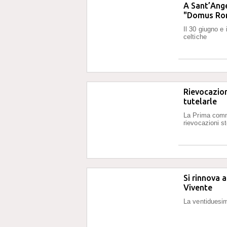
A Sant’Ange
"Domus Ro
Il 30 giugno e
celtiche
Rievocazion
tutelarle
La Prima commi
rievocazioni s
Si rinnova 
Vivente
La ventiduesim