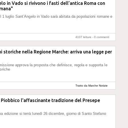
lo in Vado si rivivono i fasti dell’antica Roma con
mana"
 il 1 luglio Sant’Angelo in Vado sarà abitata da popolazioni romane e
4107 letture -
0 commenti
i storiche nella Regione Marche: arriva una legge per
ssione approva la proposta che definisce, regola e supporta le
toriche
Tratto da Marche Notizie
a Piobbico l'affascinante tradizione del Presepe
a edizione si terrà lunedì 26 dicembre, giorno di Santo Stefano