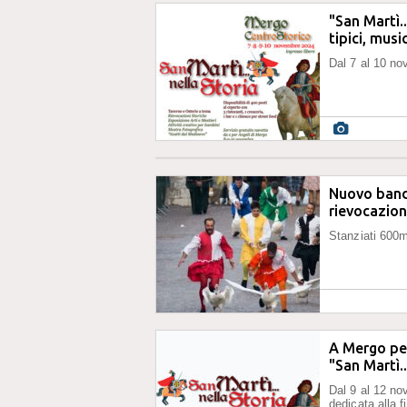
"San Martì.
tipici, musi
Dal 7 al 10 no
Nuovo band
rievocazion
Stanziati 600m
A Mergo per
"San Martì..
Dal 9 al 12 no
dedicata alla 