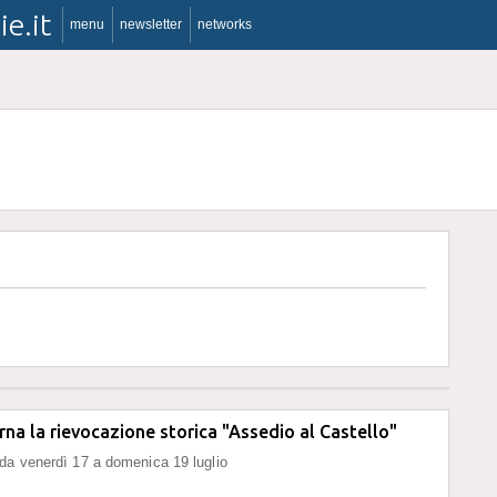
ie.it
menu
newsletter
networks
rna la rievocazione storica "Assedio al Castello"
da venerdì 17 a domenica 19 luglio