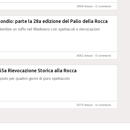
3608 letture -
0 commenti
ondio: parte la 28a edizione del Palio della Rocca
ttembre un tuffo nel Medioevo con spettacoli e rievocazioni
4061 letture -
0 commenti
5a Rievocazione Storica alla Rocca
osto per quattro giorni di puro spettacolo
5275 letture -
0 commenti