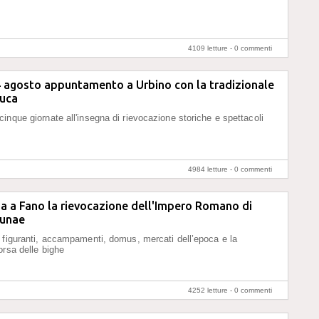
4109 letture -
0 commenti
4 agosto appuntamento a Urbino con la tradizionale
Duca
inque giornate all'insegna di rievocazione storiche e spettacoli
4984 letture -
0 commenti
sa a Fano la rievocazione dell'Impero Romano di
tunae
 figuranti, accampamenti, domus, mercati dell’epoca e la
orsa delle bighe
4252 letture -
0 commenti