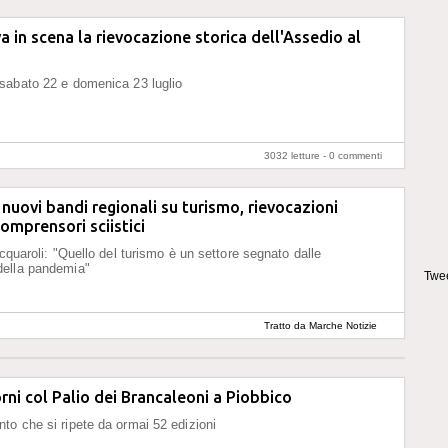
a in scena la rievocazione storica dell'Assedio al
sabato 22 e domenica 23 luglio
3032 letture -
0 commenti
i nuovi bandi regionali su turismo, rievocazioni
comprensori sciistici
Acquaroli: "Quello del turismo è un settore segnato dalle
ella pandemia"
Twee
Tratto da Marche Notizie
rni col Palio dei Brancaleoni a Piobbico
o che si ripete da ormai 52 edizioni