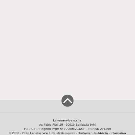
Lanetservice s.r.l.s.
via Fabio Filzi, 26 - 60019 Senigallia (AN)
P.I. / C.F. / Registro Imprese 02969870423 – REA AN 294359
© 2008 - 2026
Lanetservice
Tutti i diritti riservati -
Disclaimer
-
Pubblicità
-
Informativa