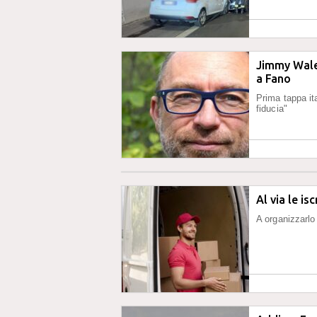
Jimmy Wales
a Fano
Prima tappa ita
fiducia"
Al via le is
A organizzarl