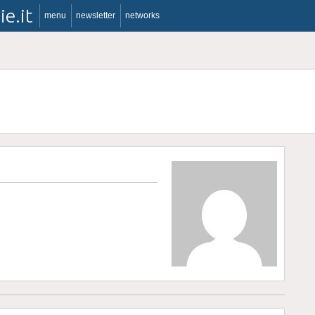
ie.it
menu
newsletter
networks