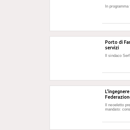
In programma 
Porto di Fan
servizi
Il sindaco Serfi
L'ingegnere
Federazione
Il neoeletto pr
mandato: conso