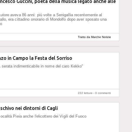
ncesco Guccini, poeta della musica legato anche alle
autore aveva 86 anni: più volte a Senigallia recentemente al
iallo, era cittadino onorario di Mondolfo dopo aver sposato una
to
Tratto da Marche Notizie
zo in Campo la Festa del Sorriso
a serata indimenticabile in nome del caro Kekko"
222 letture -
0 commenti
schivo nei dintorni di Cagli
località Pieia anche l'elicottero dei Vigili del Fuoco