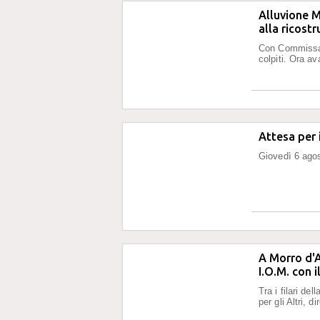
Alluvione M
alla ricostr
Con Commissari
colpiti. Ora av
Attesa per 
Giovedì 6 agos
A Morro d'A
I.O.M. con 
Tra i filari de
per gli Altri, 