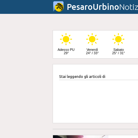
PesaroUrbino
Notiz
Adesso PU
Venerdì
Sabato
29°
24° / 33°
25° / 31°
Stai leggendo gli articoli di
Domenica
24° / 32°