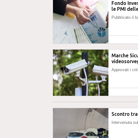
Fondo Inves
le PMI dell
Pubblicato il 
Marche Sicu
videosorve
Approvati i cri
Scontro tra
Intervenuta su