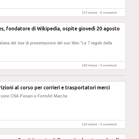
272 letture -
0 commenti
, fondatore di Wikipedia, ospite giovedì 20 agosto
liana del tour di presentazione del suo libro "Le 7 regole della
180 letture -
0 commenti
crizioni al corso per corrieri e trasportatori merci
o sono CNA Pesaro e FormArt Marche
124 letture -
0 commenti