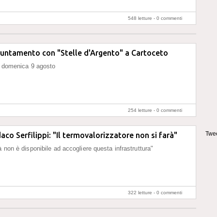
548 letture -
0 commenti
puntamento con "Stelle d'Argento" a Cartoceto
i domenica 9 agosto
254 letture -
0 commenti
Twee
daco Serfilippi: "Il termovalorizzatore non si farà"
à non è disponibile ad accogliere questa infrastruttura"
322 letture -
0 commenti