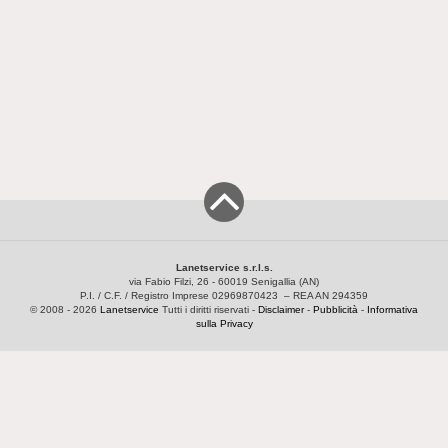
Lanetservice s.r.l.s.
via Fabio Filzi, 26 - 60019 Senigallia (AN)
P.I. / C.F. / Registro Imprese 02969870423 – REA AN 294359
© 2008 - 2026
Lanetservice
Tutti i diritti riservati -
Disclaimer
-
Pubblicità
-
Informativa
sulla Privacy