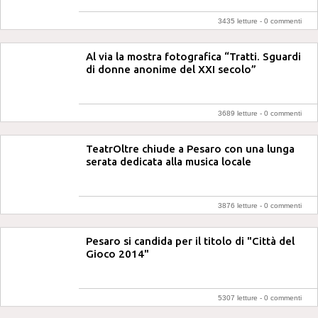
3435 letture -
0 commenti
Al via la mostra fotografica “Tratti. Sguardi
di donne anonime del XXI secolo”
3689 letture -
0 commenti
TeatrOltre chiude a Pesaro con una lunga
serata dedicata alla musica locale
3876 letture -
0 commenti
Pesaro si candida per il titolo di "Città del
Gioco 2014"
5307 letture -
0 commenti