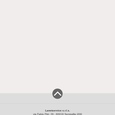
Lanetservice s.r.l.s.
via Fabio Filzi, 26 - 60019 Senigallia (AN)