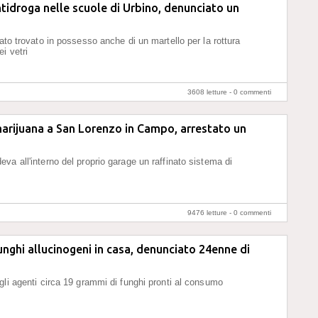
ntidroga nelle scuole di Urbino, denunciato un
tato trovato in possesso anche di un martello per la rottura
i vetri
3608 letture -
0 commenti
arijuana a San Lorenzo in Campo, arrestato un
va all'interno del proprio garage un raffinato sistema di
9476 letture -
0 commenti
unghi allucinogeni in casa, denunciato 24enne di
gli agenti circa 19 grammi di funghi pronti al consumo