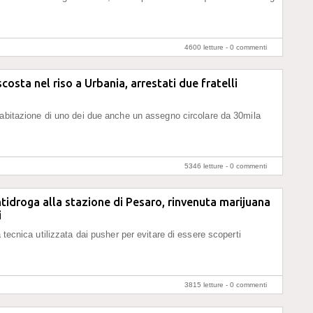
4600 letture -
0 commenti
costa nel riso a Urbania, arrestati due fratelli
'abitazione di uno dei due anche un assegno circolare da 30mila
5346 letture -
0 commenti
ntidroga alla stazione di Pesaro, rinvenuta marijuana
i
a tecnica utilizzata dai pusher per evitare di essere scoperti
3815 letture -
0 commenti