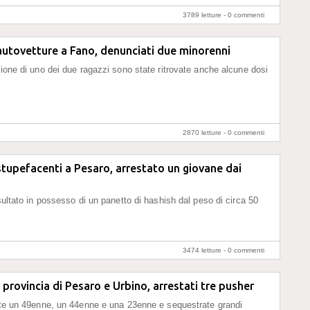
3789 letture -
0 commenti
 autovetture a Fano, denunciati due minorenni
zione di uno dei due ragazzi sono state ritrovate anche alcune dosi
2870 letture -
0 commenti
stupefacenti a Pesaro, arrestato un giovane dai
isultato in possesso di un panetto di hashish dal peso di circa 50
3474 letture -
0 commenti
 provincia di Pesaro e Urbino, arrestati tre pusher
tte un 49enne, un 44enne e una 23enne e sequestrate grandi