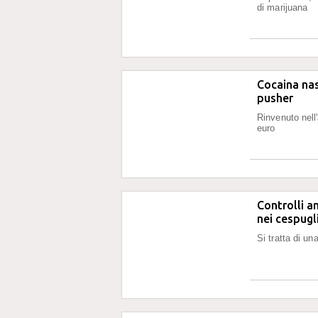
di marijuana
Cocaina nas
pusher
Rinvenuto nell
euro
Controlli a
nei cespugl
Si tratta di un