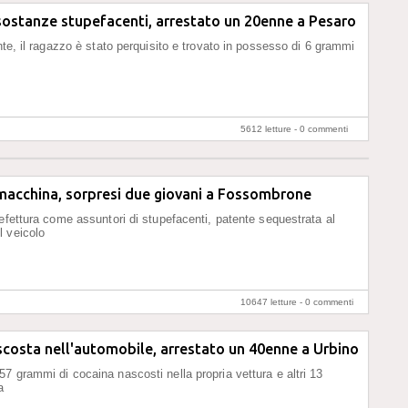
sostanze stupefacenti, arrestato un 20enne a Pesaro
nte, il ragazzo è stato perquisito e trovato in possesso di 6 grammi
5612 letture -
0 commenti
macchina, sorpresi due giovani a Fossombrone
refettura come assuntori di stupefacenti, patente sequestrata al
l veicolo
10647 letture -
0 commenti
costa nell'automobile, arrestato un 40enne a Urbino
7 grammi di cocaina nascosti nella propria vettura e altri 13
a