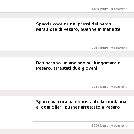
4486 letture -
0 commenti
Spaccia cocaina nei pressi del parco
Miralfiore di Pesaro, 50enne in manette
3754 letture -
0 commenti
Rapinarono un anziano sul lungomare di
Pesaro, arrestati due giovani
2933 letture -
0 commenti
Spacciava cocaina nonostante la condanna
ai domiciliari, pusher arrestato a Pesaro
3256 letture -
0 commenti