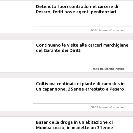
Detenuto fuori controllo nel carcere di
Pesaro, feriti nove agenti penitenziari
6548 letture -
0 commenti
Continuano le visite alle carceri marchigiane
del Garante dei Diritti
Tratto da Marche Notizie
Coltivava centinaia di piante di cannabis in
un capannone, 25enne arrestato a Pesaro
3903 letture -
0 commenti
Bazar della droga in un'abitazione di
Mombaroccio, in manette un 31enne